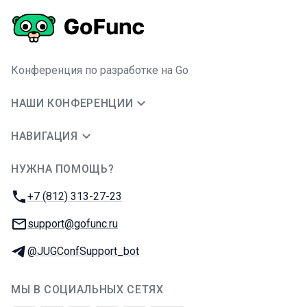
Конференция по разработке на Go
НАШИ КОНФЕРЕНЦИИ
НАВИГАЦИЯ
НУЖНА ПОМОЩЬ?
JUG Ru Group
Телефон:
+7 (812) 313-27-23
E-mail:
support@gofunc.ru
Телеграм:
@JUGConfSupport_bot
МЫ В СОЦИАЛЬНЫХ СЕТЯХ