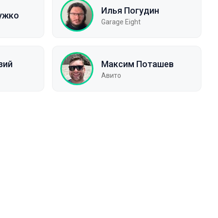
Илья Погудин
ужко
Garage Eight
зий
Максим Поташев
Авито