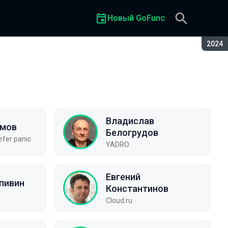
Новый GoFunc
Сезон
2024
Владислав
ымов
Белогрудов
fer panic
YADRO
Евгений
пивин
Константинов
Cloud.ru