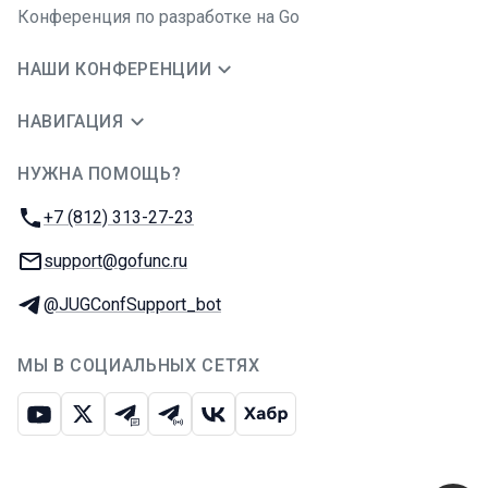
Конференция по разработке на Go
НАШИ КОНФЕРЕНЦИИ
НАВИГАЦИЯ
НУЖНА ПОМОЩЬ?
JUG Ru Group
Телефон:
+7 (812) 313-27-23
E-mail:
support@gofunc.ru
Телеграм:
@JUGConfSupport_bot
МЫ В СОЦИАЛЬНЫХ СЕТЯХ
Ютуб
Икс
Телеграм-чат
Телеграм-канал
ВКонтакте
Хабр