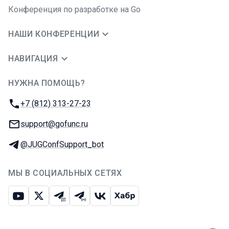
Конференция по разработке на Go
НАШИ КОНФЕРЕНЦИИ
НАВИГАЦИЯ
НУЖНА ПОМОЩЬ?
JUG Ru Group
Телефон:
+7 (812) 313-27-23
E-mail:
support@gofunc.ru
Телеграм:
@JUGConfSupport_bot
МЫ В СОЦИАЛЬНЫХ СЕТЯХ
Ютуб
Икс
Телеграм-чат
Телеграм-канал
ВКонтакте
Хабр