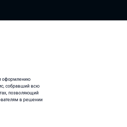
у и оформлению
ис, собравший всю
ктах, позволяющий
ователям в решении