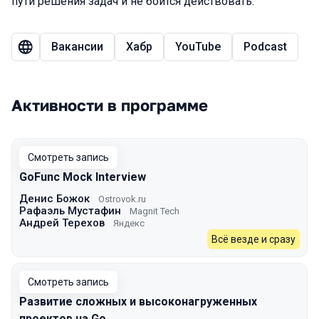
пути решения задач и не боится действовать.
Вакансии
Хабр
YouTube
Podcast
Активности в программе
Смотреть запись
GoFunc Mock Interview
Денис Божок
Ostrovok.ru
Рафаэль Мустафин
Magnit Tech
Андрей Терехов
Яндекс
Всё везде и сразу
Смотреть запись
Развитие сложных и высоконагруженных
проектов на Go