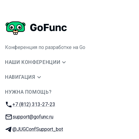
Конференция по разработке на Go
НАШИ КОНФЕРЕНЦИИ
НАВИГАЦИЯ
НУЖНА ПОМОЩЬ?
JUG Ru Group
Телефон:
+7 (812) 313-27-23
E-mail:
support@gofunc.ru
Телеграм:
@JUGConfSupport_bot