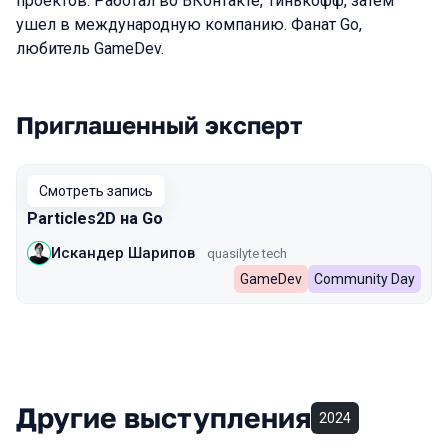
проектов. Работал во ВКонтакте, Тинькофф, затем
ушел в международную компанию. Фанат Go,
любитель GameDev.
Приглашенный эксперт
Выступления в сезоне 2024 Autumn
Смотреть запись
Particles2D на Go
Искандер Шарипов
quasilyte tech
GameDev
Community Day
Другие выступления
2024